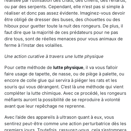
réalisée par l’utilisation des chats, des chiens, des renards,
ou par des serpents. Cependant, elle n'est pas si simple à
réaliser et donc pas assez évidente. Imaginez-vous devoir
être obligé de dresser des buses, des chouettes ou des
hiboux pour guetter toute la nuit des rongeurs. De plus, il
faut dire que la majorité de ces prédateurs pour ne pas
dire tous, sont de réelles menaces pour vous animaux de
ferme à l’instar des volailles.
Une action curative à travers une lutte physique
Pour cette méthode de
lutte physique
, il va vous falloir
faire usage de tapette, de nasse, ou de piège à palette, ou
encore de colle glue qui servira à piéger les rats et les
souris qui vous dérangent. C’est là une méthode qui vient
compléter la lutte chimique. Avec ce procédé, les rongeurs
méfiants auront la possibilité de se reproduire à volonté
avant que leur repêchage ne reprenne.
Avec l’aide des appareils à ultrason quant à eux, vous
sentirez peut-être comme une action perturbatrice dès les
premiers jours. Toutefois, rassurez-vous, cela s’estompera