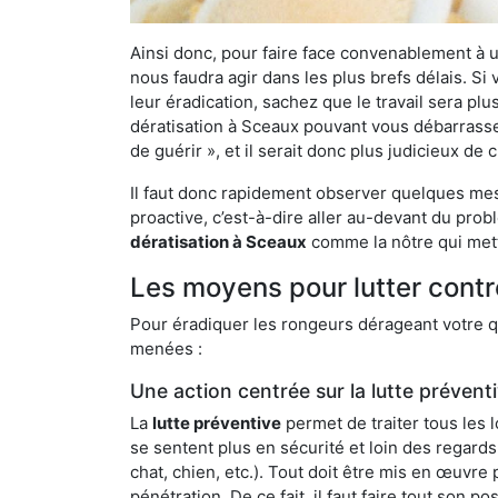
Ainsi donc, pour faire face convenablement à une
nous faudra agir dans les plus brefs délais. S
leur éradication, sachez que le travail sera p
dératisation à Sceaux pouvant vous débarrasser 
de guérir », et il serait donc plus judicieux d
Il faut donc rapidement observer quelques mesu
proactive, c’est-à-dire aller au-devant du pro
dératisation à Sceaux
comme la nôtre qui mett
Les moyens pour lutter contr
Pour éradiquer les rongeurs dérageant votre qu
menées :
Une action centrée sur la lutte prévent
La
lutte préventive
permet de traiter tous les 
se sentent plus en sécurité et loin des regards
chat, chien, etc.). Tout doit être mis en œuvr
pénétration. De ce fait, il faut faire tout son 