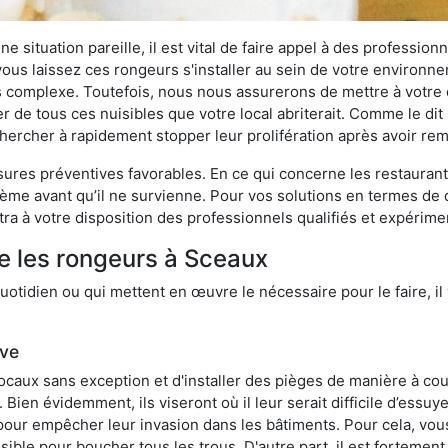
 situation pareille, il est vital de faire appel à des professionn
i vous laissez ces rongeurs s'installer au sein de votre environ
lus complexe. Toutefois, nous nous assurerons de mettre à votre
de tous ces nuisibles que votre local abriterait. Comme le dit l
e chercher à rapidement stopper leur prolifération après avoir r
res préventives favorables. En ce qui concerne les restaurants,
blème avant qu’il ne survienne. Pour vos solutions en termes de 
ra à votre disposition des professionnels qualifiés et expérim
e les rongeurs à Sceaux
otidien ou qui mettent en œuvre le nécessaire pour le faire, il 
ive
locaux sans exception et d'installer des pièges de manière à cou
. Bien évidemment, ils viseront où il leur serait difficile d’es
e pour empêcher leur invasion dans les bâtiments. Pour cela, v
possible pour boucher tous les trous. D'autre part, il est fortem