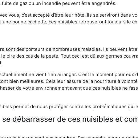
 fuite de gaz ou un incendie peuvent être engendrés.
vec vous, c’est accepté d’être leur hôte. Ils se serviront dans vo
e une bonne cachette, ces nuisibles retrouveront toujours le 
eurs sont des porteurs de nombreuses maladies. Ils peuvent être à
le pire des cas de la peste. Tout ceci est dû aux germes couvran
t.
 actuellement ne vient rien arranger. C’est le moment pour eux
ont bien meilleures. Cela leur assure de la nourriture à volont
s chasser de votre environnement avant que ces nuisibles ne fa
isibles permet de nous protéger contre les problématiques qu'il
e se débarrasser de ces nuisibles et co
aux nuisibles ne sont pas moindres. Par exemple, pour un restau