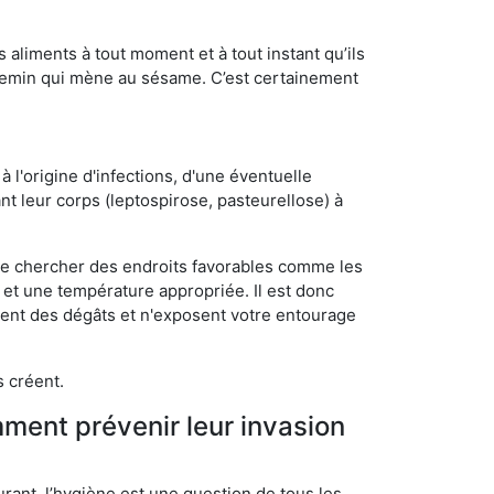
s aliments à tout moment et à tout instant qu’ils
chemin qui mène au sésame. C’est certainement
 l'origine d'infections, d'une éventuelle
t leur corps (leptospirose, pasteurellose) à
 de chercher des endroits favorables comme les
é et une température appropriée. Il est donc
ssent des dégâts et n'exposent votre entourage
s créent.
mment prévenir leur invasion
rant, l’hygiène est une question de tous les