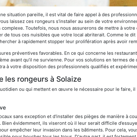
 situation pareille, il est vital de faire appel à des professionn
i vous laissez ces rongeurs s'installer au sein de votre environ
lus complexe. Toutefois, nous nous assurerons de mettre à votre
 de tous ces nuisibles que votre local abriterait. Comme le dit 
e chercher à rapidement stopper leur prolifération après avoir r
res préventives favorables. En ce qui concerne les restaurants,
blème avant qu’il ne survienne. Pour vos solutions en termes de 
ra à votre disposition des professionnels qualifiés et expérim
e les rongeurs à Solaize
otidien ou qui mettent en œuvre le nécessaire pour le faire, il 
ive
locaux sans exception et d'installer des pièges de manière à cou
. Bien évidemment, ils viseront où il leur serait difficile d’es
e pour empêcher leur invasion dans les bâtiments. Pour cela, v
possible pour boucher tous les trous. D'autre part, il est fortem