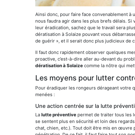
Ainsi donc, pour faire face convenablement à une
nous faudra agir dans les plus brefs délais. S
leur éradication, sachez que le travail sera p
dératisation à Solaize pouvant vous débarrasser
de guérir », et il serait donc plus judicieux d
Il faut donc rapidement observer quelques mesu
proactive, c’est-à-dire aller au-devant du pro
dératisation à Solaize
comme la nôtre qui mett
Les moyens pour lutter contr
Pour éradiquer les rongeurs dérageant votre qu
menées :
Une action centrée sur la lutte prévent
La
lutte préventive
permet de traiter tous les 
se sentent plus en sécurité et loin des regards
chat, chien, etc.). Tout doit être mis en œuvr
pénétration. De ce fait, il faut faire tout son 