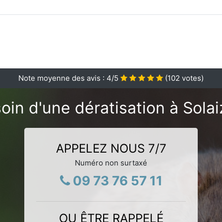
Note moyenne des avis :
4
/5
(
102
votes)
oin d'une dératisation à Solai
APPELEZ NOUS 7/7
Numéro non surtaxé
09 73 76 57 11
OU ÊTRE RAPPELÉ