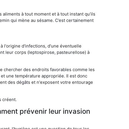
s aliments à tout moment et à tout instant qu’ils
chemin qui mène au sésame. C’est certainement
 l'origine d'infections, d'une éventuelle
t leur corps (leptospirose, pasteurellose) à
 de chercher des endroits favorables comme les
é et une température appropriée. Il est donc
ssent des dégâts et n'exposent votre entourage
s créent.
mment prévenir leur invasion
rant, l’hygiène est une question de tous les