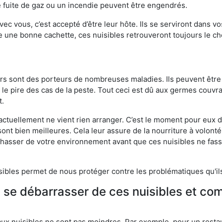
 fuite de gaz ou un incendie peuvent être engendrés.
vec vous, c’est accepté d’être leur hôte. Ils se serviront dans vo
e une bonne cachette, ces nuisibles retrouveront toujours le 
eurs sont des porteurs de nombreuses maladies. Ils peuvent être à
le pire des cas de la peste. Tout ceci est dû aux germes couvran
t.
 actuellement ne vient rien arranger. C’est le moment pour eux
ont bien meilleures. Cela leur assure de la nourriture à volont
s chasser de votre environnement avant que ces nuisibles ne fa
isibles permet de nous protéger contre les problématiques qu'il
e se débarrasser de ces nuisibles et co
aux nuisibles ne sont pas moindres. Par exemple, pour un restau