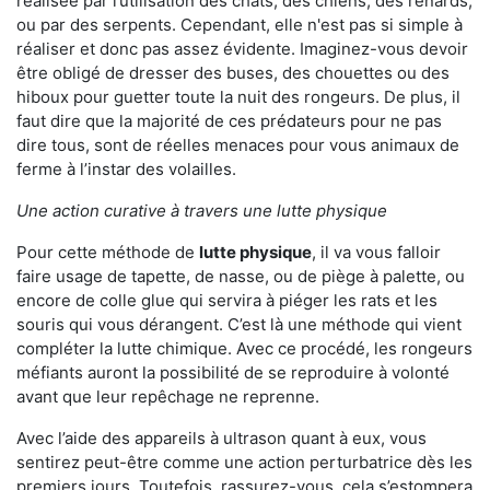
réalisée par l’utilisation des chats, des chiens, des renards,
ou par des serpents. Cependant, elle n'est pas si simple à
réaliser et donc pas assez évidente. Imaginez-vous devoir
être obligé de dresser des buses, des chouettes ou des
hiboux pour guetter toute la nuit des rongeurs. De plus, il
faut dire que la majorité de ces prédateurs pour ne pas
dire tous, sont de réelles menaces pour vous animaux de
ferme à l’instar des volailles.
Une action curative à travers une lutte physique
Pour cette méthode de
lutte physique
, il va vous falloir
faire usage de tapette, de nasse, ou de piège à palette, ou
encore de colle glue qui servira à piéger les rats et les
souris qui vous dérangent. C’est là une méthode qui vient
compléter la lutte chimique. Avec ce procédé, les rongeurs
méfiants auront la possibilité de se reproduire à volonté
avant que leur repêchage ne reprenne.
Avec l’aide des appareils à ultrason quant à eux, vous
sentirez peut-être comme une action perturbatrice dès les
premiers jours. Toutefois, rassurez-vous, cela s’estompera