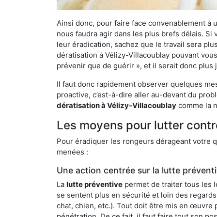
Ainsi donc, pour faire face convenablement à une
nous faudra agir dans les plus brefs délais. S
leur éradication, sachez que le travail sera p
dératisation à Vélizy-Villacoublay pouvant vous
prévenir que de guérir », et il serait donc plu
Il faut donc rapidement observer quelques mesu
proactive, c’est-à-dire aller au-devant du pro
dératisation à Vélizy-Villacoublay
comme la nô
Les moyens pour lutter contr
Pour éradiquer les rongeurs dérageant votre qu
menées :
Une action centrée sur la lutte prévent
La
lutte préventive
permet de traiter tous les 
se sentent plus en sécurité et loin des regards
chat, chien, etc.). Tout doit être mis en œuvr
pénétration. De ce fait, il faut faire tout son 