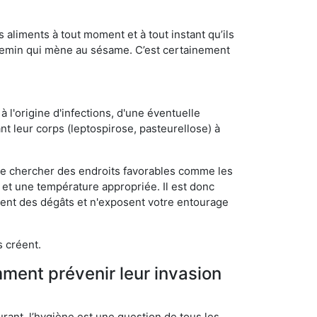
s aliments à tout moment et à tout instant qu’ils
chemin qui mène au sésame. C’est certainement
 l'origine d'infections, d'une éventuelle
t leur corps (leptospirose, pasteurellose) à
 de chercher des endroits favorables comme les
é et une température appropriée. Il est donc
ssent des dégâts et n'exposent votre entourage
s créent.
mment prévenir leur invasion
rant, l’hygiène est une question de tous les