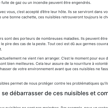
 fuite de gaz ou un incendie peuvent être engendrés.
vec vous, c’est accepté d’être leur hôte. Ils se serviront dans vo
e une bonne cachette, ces nuisibles retrouveront toujours le 
eurs sont des porteurs de nombreuses maladies. Ils peuvent être à
le pire des cas de la peste. Tout ceci est dû aux germes couvran
t.
 actuellement ne vient rien arranger. C’est le moment pour eux
ont bien meilleures. Cela leur assure de la nourriture à volont
s chasser de votre environnement avant que ces nuisibles ne fa
isibles permet de nous protéger contre les problématiques qu'il
e se débarrasser de ces nuisibles et co
aux nuisibles ne sont pas moindres. Par exemple, pour un restau