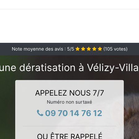
Note moyenne des avis :
5
/5
(
105
votes)
une dératisation à Vélizy-Vill
APPELEZ NOUS 7/7
Numéro non surtaxé
09 70 14 76 12
OU ÊTRE RAPPELÉ