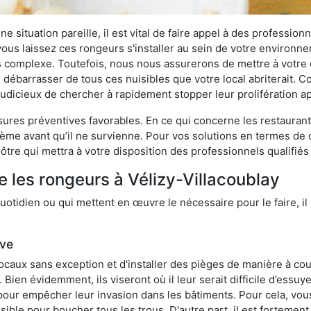
 situation pareille, il est vital de faire appel à des professionn
i vous laissez ces rongeurs s'installer au sein de votre environ
lus complexe. Toutefois, nous nous assurerons de mettre à votre
 débarrasser de tous ces nuisibles que votre local abriterait. Co
s judicieux de chercher à rapidement stopper leur prolifération 
res préventives favorables. En ce qui concerne les restaurants,
blème avant qu’il ne survienne. Pour vos solutions en termes de 
tre qui mettra à votre disposition des professionnels qualifié
e les rongeurs à Vélizy-Villacoublay
otidien ou qui mettent en œuvre le nécessaire pour le faire, il 
ive
locaux sans exception et d'installer des pièges de manière à cou
. Bien évidemment, ils viseront où il leur serait difficile d’es
e pour empêcher leur invasion dans les bâtiments. Pour cela, v
possible pour boucher tous les trous. D'autre part, il est fortem