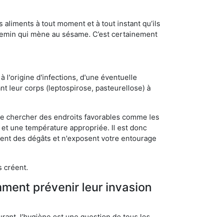
s aliments à tout moment et à tout instant qu’ils
chemin qui mène au sésame. C’est certainement
 l'origine d'infections, d'une éventuelle
t leur corps (leptospirose, pasteurellose) à
 de chercher des endroits favorables comme les
é et une température appropriée. Il est donc
ssent des dégâts et n'exposent votre entourage
s créent.
mment prévenir leur invasion
rant, l’hygiène est une question de tous les