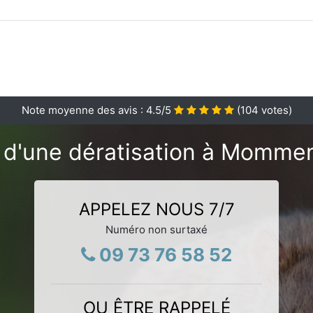
Note moyenne des avis :
4.5
/5
(
104
votes)
 d'une dératisation à Momme
APPELEZ NOUS 7/7
Numéro non surtaxé
09 73 76 58 52
OU ÊTRE RAPPELÉ