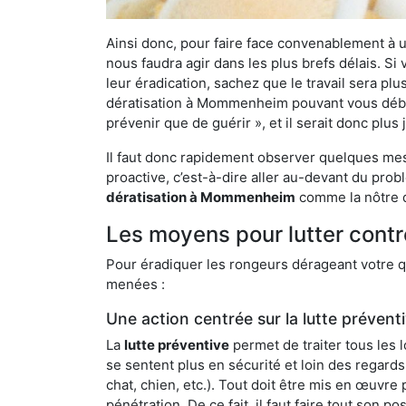
Ainsi donc, pour faire face convenablement à une
nous faudra agir dans les plus brefs délais. S
leur éradication, sachez que le travail sera p
dératisation à Mommenheim pouvant vous débarra
prévenir que de guérir », et il serait donc plu
Il faut donc rapidement observer quelques mesu
proactive, c’est-à-dire aller au-devant du pro
dératisation à Mommenheim
comme la nôtre q
Les moyens pour lutter con
Pour éradiquer les rongeurs dérageant votre qu
menées :
Une action centrée sur la lutte prévent
La
lutte préventive
permet de traiter tous les 
se sentent plus en sécurité et loin des regards
chat, chien, etc.). Tout doit être mis en œuvr
pénétration. De ce fait, il faut faire tout son 