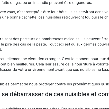
 fuite de gaz ou un incendie peuvent être engendrés.
vec vous, c’est accepté d’être leur hôte. Ils se serviront dans vo
e une bonne cachette, ces nuisibles retrouveront toujours le 
eurs sont des porteurs de nombreuses maladies. Ils peuvent être à
le pire des cas de la peste. Tout ceci est dû aux germes couvran
t.
 actuellement ne vient rien arranger. C’est le moment pour eux
ont bien meilleures. Cela leur assure de la nourriture à volont
s chasser de votre environnement avant que ces nuisibles ne fa
isibles permet de nous protéger contre les problématiques qu'il
e se débarrasser de ces nuisibles et co
aux nuisibles ne sont pas moindres. Par exemple, pour un restau