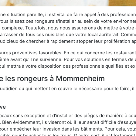
 situation pareille, il est vital de faire appel à des professionn
i vous laissez ces rongeurs s'installer au sein de votre environ
lus complexe. Toutefois, nous nous assurerons de mettre à votre
sser de tous ces nuisibles que votre local abriterait. Comme le
s judicieux de chercher à rapidement stopper leur prolifération 
res préventives favorables. En ce qui concerne les restaurants,
blème avant qu’il ne survienne. Pour vos solutions en termes de 
ui mettra à votre disposition des professionnels qualifiés et 
tre les rongeurs à Mommenheim
otidien ou qui mettent en œuvre le nécessaire pour le faire, il 
ive
locaux sans exception et d'installer des pièges de manière à cou
. Bien évidemment, ils viseront où il leur serait difficile d’es
e pour empêcher leur invasion dans les bâtiments. Pour cela, v
possible pour boucher tous les trous. D'autre part, il est fortem