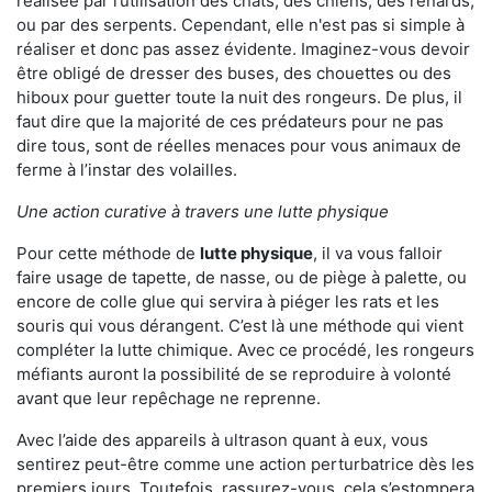
réalisée par l’utilisation des chats, des chiens, des renards,
ou par des serpents. Cependant, elle n'est pas si simple à
réaliser et donc pas assez évidente. Imaginez-vous devoir
être obligé de dresser des buses, des chouettes ou des
hiboux pour guetter toute la nuit des rongeurs. De plus, il
faut dire que la majorité de ces prédateurs pour ne pas
dire tous, sont de réelles menaces pour vous animaux de
ferme à l’instar des volailles.
Une action curative à travers une lutte physique
Pour cette méthode de
lutte physique
, il va vous falloir
faire usage de tapette, de nasse, ou de piège à palette, ou
encore de colle glue qui servira à piéger les rats et les
souris qui vous dérangent. C’est là une méthode qui vient
compléter la lutte chimique. Avec ce procédé, les rongeurs
méfiants auront la possibilité de se reproduire à volonté
avant que leur repêchage ne reprenne.
Avec l’aide des appareils à ultrason quant à eux, vous
sentirez peut-être comme une action perturbatrice dès les
premiers jours. Toutefois, rassurez-vous, cela s’estompera