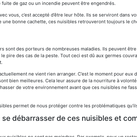
 fuite de gaz ou un incendie peuvent être engendrés.
vec vous, c’est accepté d’être leur hôte. Ils se serviront dans vo
e une bonne cachette, ces nuisibles retrouveront toujours le 
eurs sont des porteurs de nombreuses maladies. Ils peuvent être à
le pire des cas de la peste. Tout ceci est dû aux germes couvran
t.
 actuellement ne vient rien arranger. C’est le moment pour eux
ont bien meilleures. Cela leur assure de la nourriture à volont
s chasser de votre environnement avant que ces nuisibles ne fa
isibles permet de nous protéger contre les problématiques qu'il
e se débarrasser de ces nuisibles et co
aux nuisibles ne sont pas moindres. Par exemple, pour un restau