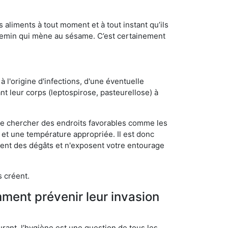
s aliments à tout moment et à tout instant qu’ils
chemin qui mène au sésame. C’est certainement
 l'origine d'infections, d'une éventuelle
t leur corps (leptospirose, pasteurellose) à
 de chercher des endroits favorables comme les
é et une température appropriée. Il est donc
ssent des dégâts et n'exposent votre entourage
s créent.
mment prévenir leur invasion
rant, l’hygiène est une question de tous les