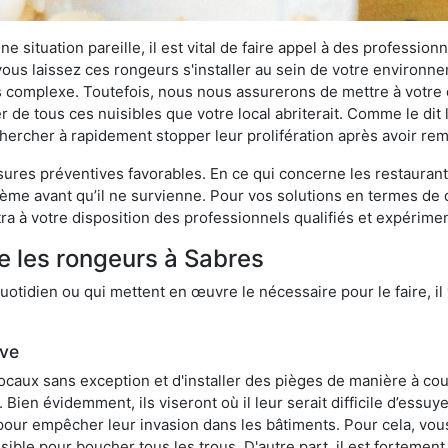
 situation pareille, il est vital de faire appel à des professionn
i vous laissez ces rongeurs s'installer au sein de votre environ
lus complexe. Toutefois, nous nous assurerons de mettre à votre
de tous ces nuisibles que votre local abriterait. Comme le dit l
e chercher à rapidement stopper leur prolifération après avoir r
res préventives favorables. En ce qui concerne les restaurants,
blème avant qu’il ne survienne. Pour vos solutions en termes de 
a à votre disposition des professionnels qualifiés et expérime
e les rongeurs à Sabres
otidien ou qui mettent en œuvre le nécessaire pour le faire, il 
ive
locaux sans exception et d'installer des pièges de manière à cou
. Bien évidemment, ils viseront où il leur serait difficile d’es
e pour empêcher leur invasion dans les bâtiments. Pour cela, v
possible pour boucher tous les trous. D'autre part, il est fortem