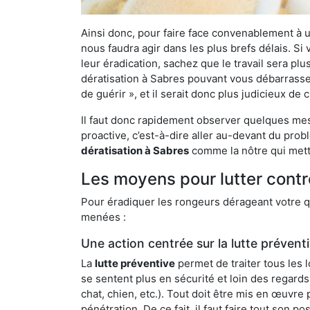
Ainsi donc, pour faire face convenablement à une
nous faudra agir dans les plus brefs délais. S
leur éradication, sachez que le travail sera p
dératisation à Sabres pouvant vous débarrasser 
de guérir », et il serait donc plus judicieux d
Il faut donc rapidement observer quelques mesu
proactive, c’est-à-dire aller au-devant du pro
dératisation à Sabres
comme la nôtre qui mettr
Les moyens pour lutter contr
Pour éradiquer les rongeurs dérageant votre qu
menées :
Une action centrée sur la lutte prévent
La
lutte préventive
permet de traiter tous les 
se sentent plus en sécurité et loin des regards
chat, chien, etc.). Tout doit être mis en œuvr
pénétration. De ce fait, il faut faire tout son 