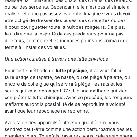
réalisée par l’utilisation des chats, des chiens, des renards,
ou par des serpents. Cependant, elle n'est pas si simple à
réaliser et donc pas assez évidente. Imaginez-vous devoir
être obligé de dresser des buses, des chouettes ou des
hiboux pour guetter toute la nuit des rongeurs. De plus, il
faut dire que la majorité de ces prédateurs pour ne pas
dire tous, sont de réelles menaces pour vous animaux de
ferme à l’instar des volailles.
Une action curative à travers une lutte physique
Pour cette méthode de
lutte physique
, il va vous falloir
faire usage de tapette, de nasse, ou de piège à palette, ou
encore de colle glue qui servira à piéger les rats et les
souris qui vous dérangent. C’est là une méthode qui vient
compléter la lutte chimique. Avec ce procédé, les rongeurs
méfiants auront la possibilité de se reproduire à volonté
avant que leur repêchage ne reprenne.
Avec l’aide des appareils à ultrason quant à eux, vous
sentirez peut-être comme une action perturbatrice dès les
premiers jours. Toutefois, rassurez-vous, cela s’estompera