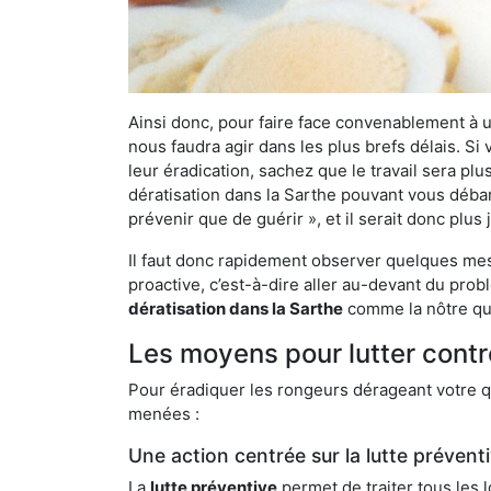
Ainsi donc, pour faire face convenablement à une
nous faudra agir dans les plus brefs délais. S
leur éradication, sachez que le travail sera p
dératisation dans la Sarthe pouvant vous débarr
prévenir que de guérir », et il serait donc plu
Il faut donc rapidement observer quelques mesu
proactive, c’est-à-dire aller au-devant du pro
dératisation dans la Sarthe
comme la nôtre qui
Les moyens pour lutter contr
Pour éradiquer les rongeurs dérageant votre qu
menées :
Une action centrée sur la lutte prévent
La
lutte préventive
permet de traiter tous les 