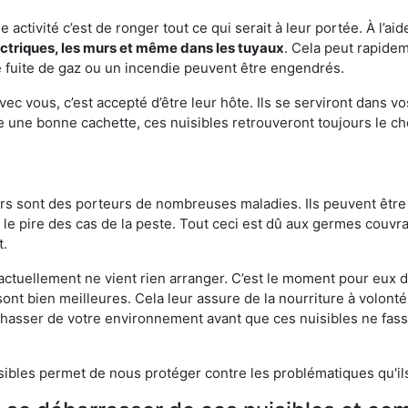
e activité c’est de ronger tout ce qui serait à leur portée. À l’aid
ectriques, les murs et même dans les tuyaux
. Cela peut rapide
 fuite de gaz ou un incendie peuvent être engendrés.
vec vous, c’est accepté d’être leur hôte. Ils se serviront dans vo
e une bonne cachette, ces nuisibles retrouveront toujours le 
eurs sont des porteurs de nombreuses maladies. Ils peuvent être à
le pire des cas de la peste. Tout ceci est dû aux germes couvran
t.
 actuellement ne vient rien arranger. C’est le moment pour eux
ont bien meilleures. Cela leur assure de la nourriture à volont
s chasser de votre environnement avant que ces nuisibles ne fa
isibles permet de nous protéger contre les problématiques qu'il