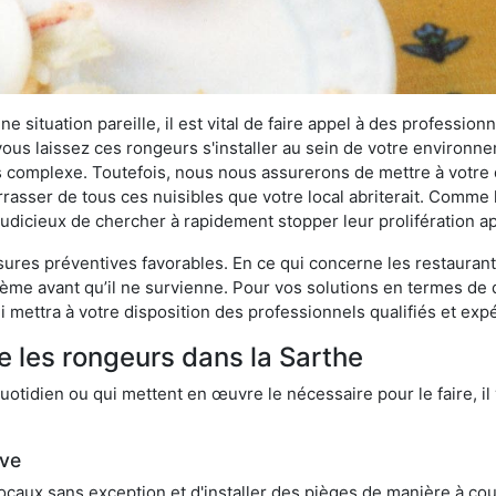
 situation pareille, il est vital de faire appel à des professionn
i vous laissez ces rongeurs s'installer au sein de votre environ
lus complexe. Toutefois, nous nous assurerons de mettre à votre
asser de tous ces nuisibles que votre local abriterait. Comme le
s judicieux de chercher à rapidement stopper leur prolifération 
res préventives favorables. En ce qui concerne les restaurants,
blème avant qu’il ne survienne. Pour vos solutions en termes de 
 mettra à votre disposition des professionnels qualifiés et ex
e les rongeurs dans la Sarthe
otidien ou qui mettent en œuvre le nécessaire pour le faire, il 
ive
locaux sans exception et d'installer des pièges de manière à cou