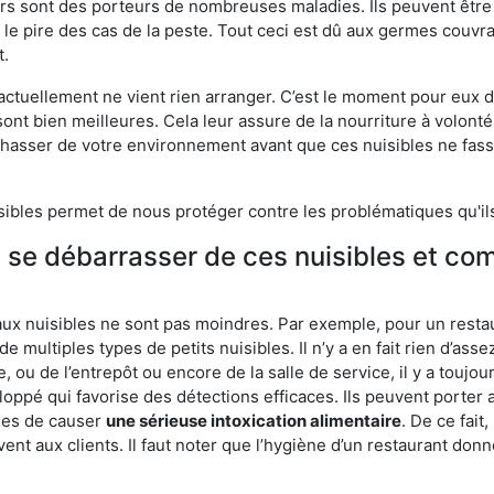
eurs sont des porteurs de nombreuses maladies. Ils peuvent être à
le pire des cas de la peste. Tout ceci est dû aux germes couvran
t.
 actuellement ne vient rien arranger. C’est le moment pour eux
ont bien meilleures. Cela leur assure de la nourriture à volont
s chasser de votre environnement avant que ces nuisibles ne fa
isibles permet de nous protéger contre les problématiques qu'il
e se débarrasser de ces nuisibles et co
aux nuisibles ne sont pas moindres. Par exemple, pour un restau
de multiples types de petits nuisibles. Il n’y a en fait rien d’ass
, ou de l’entrepôt ou encore de la salle de service, il y a toujou
eloppé qui favorise des détections efficaces. Ils peuvent porter 
les de causer
une sérieuse intoxication alimentaire
. De ce fait
rvent aux clients. Il faut noter que l’hygiène d’un restaurant d