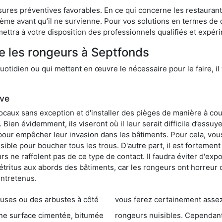
res préventives favorables. En ce qui concerne les restaurants,
blème avant qu’il ne survienne. Pour vos solutions en termes de 
ettra à votre disposition des professionnels qualifiés et expé
e les rongeurs à Septfonds
otidien ou qui mettent en œuvre le nécessaire pour le faire, il 
ive
locaux sans exception et d'installer des pièges de manière à cou
. Bien évidemment, ils viseront où il leur serait difficile d’es
e pour empêcher leur invasion dans les bâtiments. Pour cela, v
possible pour boucher tous les trous. D'autre part, il est fortem
 ne raffolent pas de ce type de contact. Il faudra éviter d'expo
étritus aux abords des bâtiments, car les rongeurs ont horreur
entretenus.
es ou des arbustes à côté
vous ferez certainement assez de dégât
entée, bitumée
rongeurs nuisibles. Cependant, qui dit produit tox