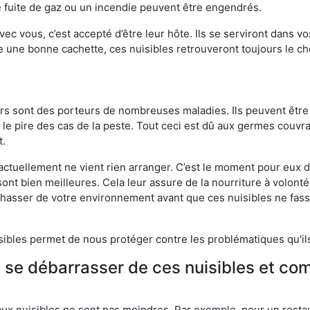
 fuite de gaz ou un incendie peuvent être engendrés.
vec vous, c’est accepté d’être leur hôte. Ils se serviront dans vo
e une bonne cachette, ces nuisibles retrouveront toujours le 
eurs sont des porteurs de nombreuses maladies. Ils peuvent être à
le pire des cas de la peste. Tout ceci est dû aux germes couvran
t.
 actuellement ne vient rien arranger. C’est le moment pour eux
ont bien meilleures. Cela leur assure de la nourriture à volont
s chasser de votre environnement avant que ces nuisibles ne fa
isibles permet de nous protéger contre les problématiques qu'il
e se débarrasser de ces nuisibles et co
aux nuisibles ne sont pas moindres. Par exemple, pour un restau