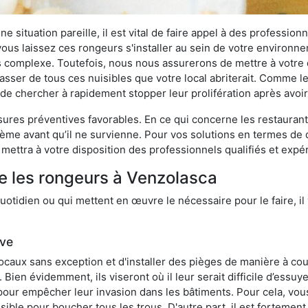
 situation pareille, il est vital de faire appel à des professionn
i vous laissez ces rongeurs s'installer au sein de votre environ
lus complexe. Toutefois, nous nous assurerons de mettre à votre
ser de tous ces nuisibles que votre local abriterait. Comme le d
ux de chercher à rapidement stopper leur prolifération après avo
res préventives favorables. En ce qui concerne les restaurants,
blème avant qu’il ne survienne. Pour vos solutions en termes de 
mettra à votre disposition des professionnels qualifiés et exp
e les rongeurs à Venzolasca
otidien ou qui mettent en œuvre le nécessaire pour le faire, il 
ive
locaux sans exception et d'installer des pièges de manière à cou
. Bien évidemment, ils viseront où il leur serait difficile d’es
e pour empêcher leur invasion dans les bâtiments. Pour cela, v
possible pour boucher tous les trous. D'autre part, il est fortem