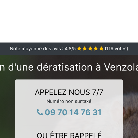
Note moyenne des avis :
4.8
/5
(
119
votes)
n d'une dératisation à Venzol
APPELEZ NOUS 7/7
Numéro non surtaxé
09 70 14 76 31
OU ÊTRE RAPPELÉ