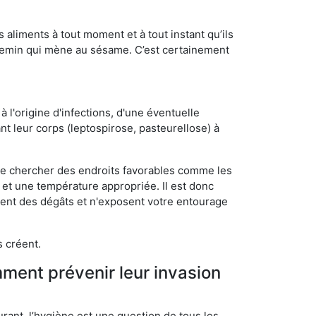
s aliments à tout moment et à tout instant qu’ils
chemin qui mène au sésame. C’est certainement
 l'origine d'infections, d'une éventuelle
t leur corps (leptospirose, pasteurellose) à
 de chercher des endroits favorables comme les
é et une température appropriée. Il est donc
ssent des dégâts et n'exposent votre entourage
s créent.
mment prévenir leur invasion
rant, l’hygiène est une question de tous les