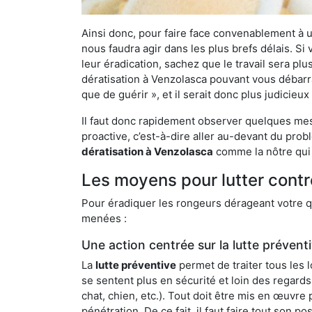
Ainsi donc, pour faire face convenablement à une
nous faudra agir dans les plus brefs délais. S
leur éradication, sachez que le travail sera p
dératisation à Venzolasca pouvant vous débarras
que de guérir », et il serait donc plus judicie
Il faut donc rapidement observer quelques mesu
proactive, c’est-à-dire aller au-devant du pro
dératisation à Venzolasca
comme la nôtre qui 
Les moyens pour lutter contr
Pour éradiquer les rongeurs dérageant votre qu
menées :
Une action centrée sur la lutte prévent
La
lutte préventive
permet de traiter tous les 
se sentent plus en sécurité et loin des regards
chat, chien, etc.). Tout doit être mis en œuvr
pénétration. De ce fait, il faut faire tout son 