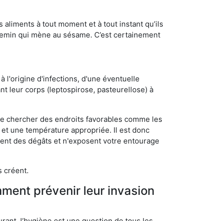
s aliments à tout moment et à tout instant qu’ils
chemin qui mène au sésame. C’est certainement
 l'origine d'infections, d'une éventuelle
t leur corps (leptospirose, pasteurellose) à
 de chercher des endroits favorables comme les
é et une température appropriée. Il est donc
ssent des dégâts et n'exposent votre entourage
s créent.
mment prévenir leur invasion
rant, l’hygiène est une question de tous les