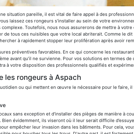
 situation pareille, il est vital de faire appel à des professionn
i vous laissez ces rongeurs s'installer au sein de votre environ
lus complexe. Toutefois, nous nous assurerons de mettre à votre
de tous ces nuisibles que votre local abriterait. Comme le dit l
e chercher à rapidement stopper leur prolifération après avoir r
res préventives favorables. En ce qui concerne les restaurants,
blème avant qu’il ne survienne. Pour vos solutions en termes de 
ra à votre disposition des professionnels qualifiés et expérim
e les rongeurs à Aspach
otidien ou qui mettent en œuvre le nécessaire pour le faire, il 
ive
locaux sans exception et d'installer des pièges de manière à cou
. Bien évidemment, ils viseront où il leur serait difficile d’es
e pour empêcher leur invasion dans les bâtiments. Pour cela, v
possible pour boucher tous les trous. D'autre part, il est fortem