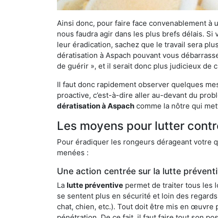
Ainsi donc, pour faire face convenablement à une
nous faudra agir dans les plus brefs délais. S
leur éradication, sachez que le travail sera p
dératisation à Aspach pouvant vous débarrasser 
de guérir », et il serait donc plus judicieux d
Il faut donc rapidement observer quelques mesu
proactive, c’est-à-dire aller au-devant du pro
dératisation à Aspach
comme la nôtre qui mett
Les moyens pour lutter contr
Pour éradiquer les rongeurs dérageant votre qu
menées :
Une action centrée sur la lutte prévent
La
lutte préventive
permet de traiter tous les 
se sentent plus en sécurité et loin des regards
chat, chien, etc.). Tout doit être mis en œuvr
pénétration. De ce fait, il faut faire tout son 