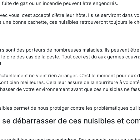
 fuite de gaz ou un incendie peuvent être engendrés.
vec vous, c’est accepté d’être leur hôte. Ils se serviront dans vo
e une bonne cachette, ces nuisibles retrouveront toujours le 
eurs sont des porteurs de nombreuses maladies. Ils peuvent être à
le pire des cas de la peste. Tout ceci est dû aux germes couvran
t.
 actuellement ne vient rien arranger. C’est le moment pour eux
ont bien meilleures. Cela leur assure de la nourriture à volont
s chasser de votre environnement avant que ces nuisibles ne fa
isibles permet de nous protéger contre les problématiques qu'il
e se débarrasser de ces nuisibles et co
aux nuisibles ne sont pas moindres. Par exemple, pour un restau