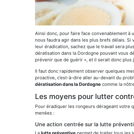
Ainsi donc, pour faire face convenablement à une
nous faudra agir dans les plus brefs délais. S
leur éradication, sachez que le travail sera p
dératisation dans la Dordogne pouvant vous déba
prévenir que de guérir », et il serait donc plu
Il faut donc rapidement observer quelques mesu
proactive, c’est-à-dire aller au-devant du pro
dératisation dans la Dordogne
comme la nôtre 
Les moyens pour lutter contr
Pour éradiquer les rongeurs dérageant votre qu
menées :
Une action centrée sur la lutte prévent
La
lutte préventive
permet de traiter tous les 