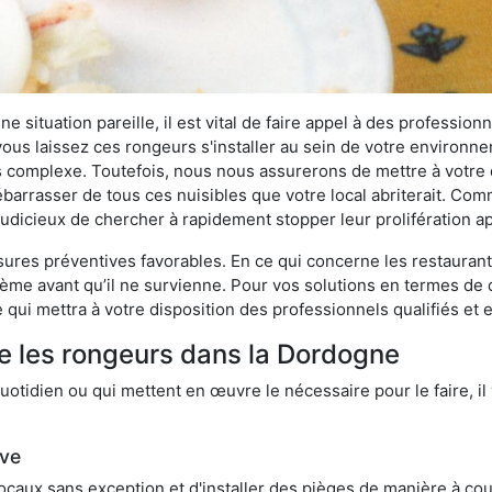
 situation pareille, il est vital de faire appel à des professionn
i vous laissez ces rongeurs s'installer au sein de votre environ
lus complexe. Toutefois, nous nous assurerons de mettre à votre
rrasser de tous ces nuisibles que votre local abriterait. Comme
s judicieux de chercher à rapidement stopper leur prolifération 
res préventives favorables. En ce qui concerne les restaurants,
blème avant qu’il ne survienne. Pour vos solutions en termes de 
qui mettra à votre disposition des professionnels qualifiés et
e les rongeurs dans la Dordogne
otidien ou qui mettent en œuvre le nécessaire pour le faire, il 
ive
locaux sans exception et d'installer des pièges de manière à cou