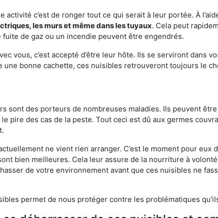
e activité c’est de ronger tout ce qui serait à leur portée. À l’aid
ectriques, les murs et même dans les tuyaux
. Cela peut rapide
 fuite de gaz ou un incendie peuvent être engendrés.
vec vous, c’est accepté d’être leur hôte. Ils se serviront dans vo
e une bonne cachette, ces nuisibles retrouveront toujours le 
eurs sont des porteurs de nombreuses maladies. Ils peuvent être à
le pire des cas de la peste. Tout ceci est dû aux germes couvran
t.
 actuellement ne vient rien arranger. C’est le moment pour eux
ont bien meilleures. Cela leur assure de la nourriture à volont
s chasser de votre environnement avant que ces nuisibles ne fa
isibles permet de nous protéger contre les problématiques qu'il