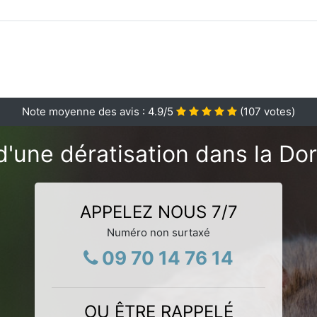
Note moyenne des avis :
4.9
/5
(
107
votes)
d'une dératisation dans la Do
APPELEZ NOUS 7/7
Numéro non surtaxé
09 70 14 76 14
OU ÊTRE RAPPELÉ